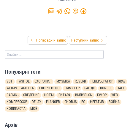
Попередній запис
Наступний запис
Популярні теги
VST
РАЗНОЕ
СХОРОНИЛ
МУЗЫКА
REVERB
РЕВЕРБЕРАТОР
GRAV
WEB-РАЗРАБОТКА
ТВОРЧЕСТВО
ЛИМИТЕР
БАНДЛ
BUNDLE
HALL
ЗАПИСЬ
СВЕДЕНИЕ
НОТЫ
ГИТАРА
ИМПУЛЬСЫ
ЮМОР
WEB
КОМПРЕССОР
DELAY
FLANGER
CHORUS
EQ
НЕГАТИВ
ВОЙНА
КОПИПАСТА
МОЁ
Архів