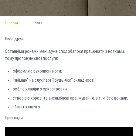
Головна
Ноти
Любі друзі!
Останніми роками мені дуже сподобалося працювати з нотками,
тому пропоную свої послуги:
оформляю рукописні ноти;
"знімаю" на слух партії будь-якої складності;
роблю клавіри з оркестровки;
створюю хорові та ансамблеві аранжування, в т. ч. бек-вокали;
і багато іншого.
Приклади: