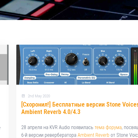
2nd May 2020
[Схоронил!] Бесплатные версии Stone Voice
Ambient Reverb 4.0/4.3
28 апреля на KVR Audio появилась
тема форума
, посвя
е
6-й версии ревербератора
Ambient Reverb
от Stone Voic