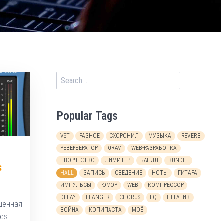
Popular Tags
VST
РАЗНОЕ
СХОРОНИЛ
МУЗЫКА
REVERB
РЕВЕРБЕРАТОР
GRAV
WEB-РАЗРАБОТКА
ТВОРЧЕСТВО
ЛИМИТЕР
БАНДЛ
BUNDLE
s
HALL
ЗАПИСЬ
СВЕДЕНИЕ
НОТЫ
ГИТАРА
ИМПУЛЬСЫ
ЮМОР
WEB
КОМПРЕССОР
DELAY
FLANGER
CHORUS
EQ
НЕГАТИВ
щённая
ВОЙНА
КОПИПАСТА
МОЁ
es.