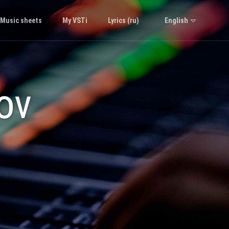
English
Music sheets
My VSTi
Lyrics (ru)
ov