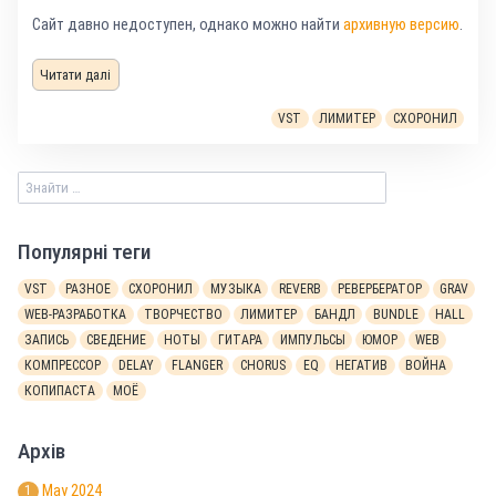
Сайт давно недоступен, однако можно найти
архивную версию
.
Читати далі
VST
ЛИМИТЕР
СХОРОНИЛ
Популярні теги
VST
РАЗНОЕ
СХОРОНИЛ
МУЗЫКА
REVERB
РЕВЕРБЕРАТОР
GRAV
WEB-РАЗРАБОТКА
ТВОРЧЕСТВО
ЛИМИТЕР
БАНДЛ
BUNDLE
HALL
ЗАПИСЬ
СВЕДЕНИЕ
НОТЫ
ГИТАРА
ИМПУЛЬСЫ
ЮМОР
WEB
КОМПРЕССОР
DELAY
FLANGER
CHORUS
EQ
НЕГАТИВ
ВОЙНА
КОПИПАСТА
МОЁ
Архів
May 2024
1