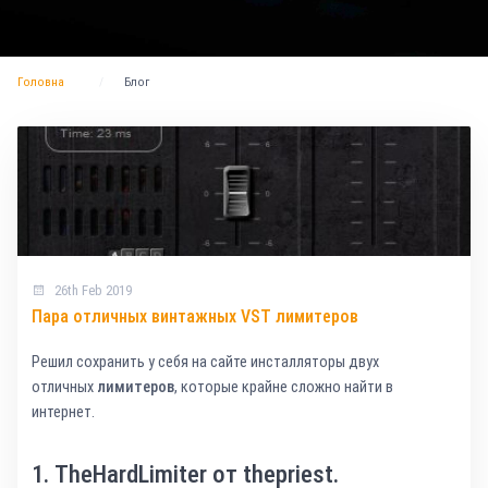
Головна
Блог
26th Feb 2019
Пара отличных винтажных VST лимитеров
Решил сохранить у себя на сайте инсталляторы двух
отличных
лимитеров
, которые крайне сложно найти в
интернет.
1.
TheHardLimiter
от
thepriest
.