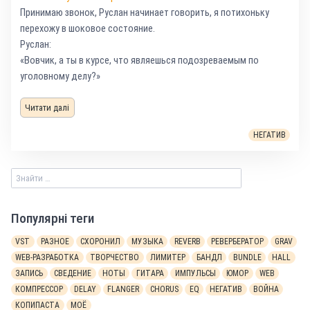
Принимаю звонок, Руслан начинает говорить, я потихоньку
перехожу в шоковое состояние.
Руслан:
«Вовчик, а ты в курсе, что являешься подозреваемым по
уголовному делу?»
Читати далі
НЕГАТИВ
Популярні теги
VST
РАЗНОЕ
СХОРОНИЛ
МУЗЫКА
REVERB
РЕВЕРБЕРАТОР
GRAV
WEB-РАЗРАБОТКА
ТВОРЧЕСТВО
ЛИМИТЕР
БАНДЛ
BUNDLE
HALL
ЗАПИСЬ
СВЕДЕНИЕ
НОТЫ
ГИТАРА
ИМПУЛЬСЫ
ЮМОР
WEB
КОМПРЕССОР
DELAY
FLANGER
CHORUS
EQ
НЕГАТИВ
ВОЙНА
КОПИПАСТА
МОЁ