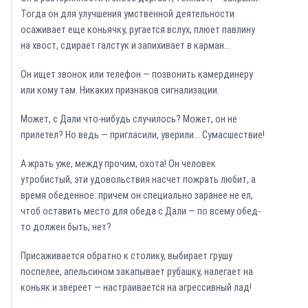
Тогда он для улучшения умственной деятельности
осаживает еще коньячку, ругается вслух, плюет павлину
на хвост, сдирает галстук и запихивает в карман…
Он ищет звонок или телефон — позвонить камердинеру
или кому там. Никаких признаков сигнализации.
Может, с Дали что-нибудь случилось? Может, он не
прилетел? Но ведь — пригласили, уверили… Сумасшествие!
А жрать уже, между прочим, охота! Он человек
утробистый, эти удовольствия насчет пожрать любит, а
время обеденное: причем он специально заранее не ел,
чтоб оставить место для обеда с Дали — по всему обед-
то должен быть, нет?
Присаживается обратно к столику, выбирает грушу
поспелее, апельсином закапывает рубашку, налегает на
коньяк и звереет — настраивается на агрессивный лад!