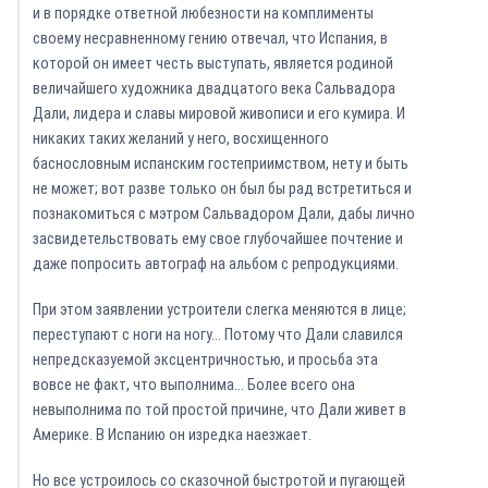
и в порядке ответной любезности на комплименты
своему несравненному гению отвечал, что Испания, в
которой он имеет честь выступать, является родиной
величайшего художника двадцатого века Сальвадора
Дали, лидера и славы мировой живописи и его кумира. И
никаких таких желаний у него, восхищенного
баснословным испанским гостеприимством, нету и быть
не может; вот разве только он был бы рад встретиться и
познакомиться с мэтром Сальвадором Дали, дабы лично
засвидетельствовать ему свое глубочайшее почтение и
даже попросить автограф на альбом с репродукциями.
При этом заявлении устроители слегка меняются в лице;
переступают с ноги на ногу… Потому что Дали славился
непредсказуемой эксцентричностью, и просьба эта
вовсе не факт, что выполнима… Более всего она
невыполнима по той простой причине, что Дали живет в
Америке. В Испанию он изредка наезжает.
Но все устроилось со сказочной быстротой и пугающей