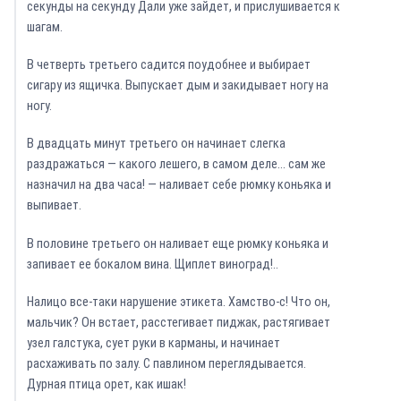
секунды на секунду Дали уже зайдет, и прислушивается к
шагам.
В четверть третьего садится поудобнее и выбирает
сигару из ящичка. Выпускает дым и закидывает ногу на
ногу.
В двадцать минут третьего он начинает слегка
раздражаться — какого лешего, в самом деле… сам же
назначил на два часа! — наливает себе рюмку коньяка и
выпивает.
В половине третьего он наливает еще рюмку коньяка и
запивает ее бокалом вина. Щиплет виноград!..
Налицо все-таки нарушение этикета. Хамство-с! Что он,
мальчик? Он встает, расстегивает пиджак, растягивает
узел галстука, сует руки в карманы, и начинает
расхаживать по залу. С павлином переглядывается.
Дурная птица орет, как ишак!