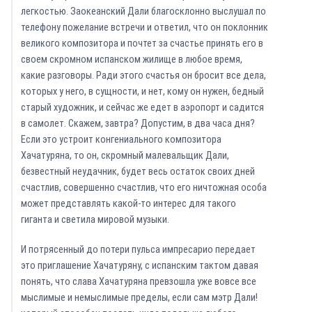
легкостью. Заокеанский Дали благосклонно выслушал по
телефону пожелание встречи и ответил, что он поклонник
великого композитора и почтет за счастье принять его в
своем скромном испанском жилище в любое время,
какие разговоры. Ради этого счастья он бросит все дела,
которых у него, в сущности, и нет, кому он нужен, бедный
старый художник, и сейчас же едет в аэропорт и садится
в самолет. Скажем, завтра? Допустим, в два часа дня?
Если это устроит конгениального композитора
Хачатуряна, то он, скромный малевальщик Дали,
безвестный неудачник, будет весь остаток своих дней
счастлив, совершенно счастлив, что его ничтожная особа
может представлять какой-то интерес для такого
гиганта и светила мировой музыки.
И потрясенный до потери пульса импресарио передает
это приглашение Хачатуряну, с испанским тактом давая
понять, что слава Хачатуряна превзошла уже вовсе все
мыслимые и немыслимые пределы, если сам мэтр Дали!