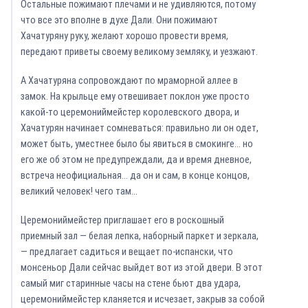
Остальные пожимают плечами и не удивляются, потому
что все это вполне в духе Дали. Они пожимают
Хачатуряну руку, желают хорошо провести время,
передают приветы своему великому земляку, и уезжают.
А Хачатуряна сопровождают по мраморной аллее в
замок. На крыльце ему отвешивает поклон уже просто
какой-то церемониймейстер королевского двора, и
Хачатурян начинает сомневаться: правильно ли он одет,
может быть, уместнее было бы явиться в смокинге… но
его же об этом не предупреждали, да и время дневное,
встреча неофициальная… да он и сам, в конце концов,
великий человек! чего там…
Церемониймейстер приглашает его в роскошный
приемный зал — белая лепка, наборный паркет и зеркала,
— предлагает садиться и вещает по-испански, что
монсеньор Дали сейчас выйдет вот из этой двери. В этот
самый миг старинные часы на стене бьют два удара,
церемониймейстер кланяется и исчезает, закрыв за собой