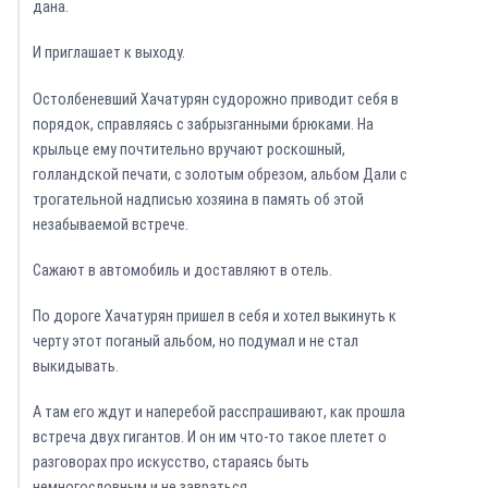
дана.
И приглашает к выходу.
Остолбеневший Хачатурян судорожно приводит себя в
порядок, справляясь с забрызганными брюками. На
крыльце ему почтительно вручают роскошный,
голландской печати, с золотым обрезом, альбом Дали с
трогательной надписью хозяина в память об этой
незабываемой встрече.
Сажают в автомобиль и доставляют в отель.
По дороге Хачатурян пришел в себя и хотел выкинуть к
черту этот поганый альбом, но подумал и не стал
выкидывать.
А там его ждут и наперебой расспрашивают, как прошла
встреча двух гигантов. И он им что-то такое плетет о
разговорах про искусство, стараясь быть
немногословным и не завраться.