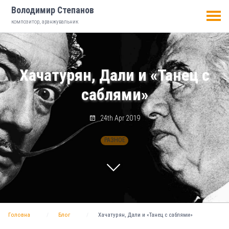
Володимир Степанов
композитор, аранжувальник
Хачатурян, Дали и «Танец с
саблями»
24th Apr 2019
РАЗНОЕ
Головна
Блог
Хачатурян, Дали и «Танец с саблями»