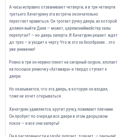
А часы исправно отзванивают четверти, и в три четверти
третьего Хачатуряну эта встреча окончательно
перестает нравиться. Он трогает ручку двери, из которой
должен выйти Дали — может, церемониймейстер залы
перепутал? — но дверь заперта. И Хачатурян решает: ждет
до трех — и уходит к черту. Что ж это за безобразие… это
уже унижение!
Ровно в три он нервно плюет на сигарный окурок, хлопает
на посошок рюмочку «Ахтамара» и твердо ступает к
двери.
Но оказывается, что эта дверь, в которую он входил,
тоже не хочет открываться.
Хачатурян удивляется, крутит ручку, пожимает плечами.
Он пробует по очереди все двери в этом дворцовом
покое — и все они заперты!
Он в растерянности и злобе дергает, толкает, — закрыли!