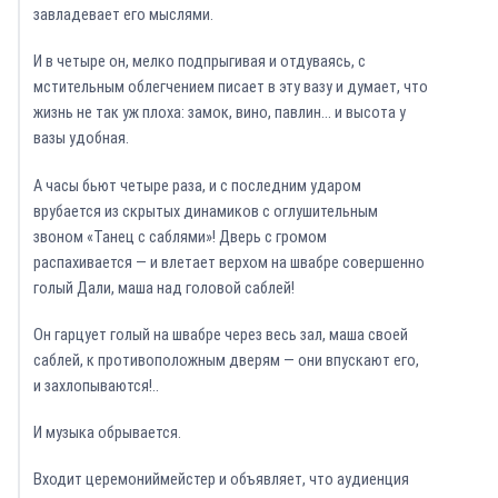
завладевает его мыслями.
И в четыре он, мелко подпрыгивая и отдуваясь, с
мстительным облегчением писает в эту вазу и думает, что
жизнь не так уж плоха: замок, вино, павлин… и высота у
вазы удобная.
А часы бьют четыре раза, и с последним ударом
врубается из скрытых динамиков с оглушительным
звоном «Танец с саблями»! Дверь с громом
распахивается — и влетает верхом на швабре совершенно
голый Дали, маша над головой саблей!
Он гарцует голый на швабре через весь зал, маша своей
саблей, к противоположным дверям — они впускают его,
и захлопываются!..
И музыка обрывается.
Входит церемониймейстер и объявляет, что аудиенция