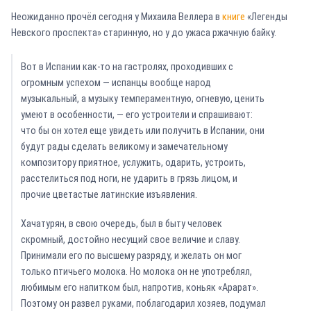
Неожиданно прочёл сегодня у Михаила Веллера в
книге
«Легенды
Невского проспекта» старинную, но у до ужаса ржачную байку.
Вот в Испании как-то на гастролях, проходивших с
огромным успехом — испанцы вообще народ
музыкальный, а музыку темпераментную, огневую, ценить
умеют в особенности, — его устроители и спрашивают:
что бы он хотел еще увидеть или получить в Испании, они
будут рады сделать великому и замечательному
композитору приятное, услужить, одарить, устроить,
расстелиться под ноги, не ударить в грязь лицом, и
прочие цветастые латинские изъявления.
Хачатурян, в свою очередь, был в быту человек
скромный, достойно несущий свое величие и славу.
Принимали его по высшему разряду, и желать он мог
только птичьего молока. Но молока он не употреблял,
любимым его напитком был, напротив, коньяк «Арарат».
Поэтому он развел руками, поблагодарил хозяев, подумал