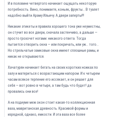
И в половине четвертого начинает ощущать некоторую
потребность. Вино, понимаете, коньяк, фрукты… В туалет
надобно выйти Араму Ильичу. А двери заперты!!!
Никакие этикеты и правила хорошего тона уже неуместны,
он стучит во все двери, сначала застенчиво, а дальше —
просто грохочет ногами: никакого ответа. Тогда
пытается отворить окна — или покричать, или уж… того…
Но стрельчатые замковые окна имеют сплошные рамы, и
никак не открываются.
Хачатурян начинает бегать на своих коротких ножках по
залу и материться с возрастающим напором. И к четырем
часам всякое терпение его иссякает, и он решает для
себя — вот ровно в четыре, а там будь что будет! да
провались они все!
А на подиуме меж окон стоит какая-то коллекционная
ваза, мавританская древность. Красивой формы и
изрядной, однако, емкости. И эта ваза все более