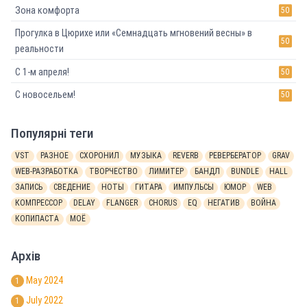
Зона комфорта
50
Прогулка в Цюрихе или «Семнадцать мгновений весны» в
50
реальности
С 1-м апреля!
50
С новосельем!
50
Популярні теги
VST
РАЗНОЕ
СХОРОНИЛ
МУЗЫКА
REVERB
РЕВЕРБЕРАТОР
GRAV
WEB-РАЗРАБОТКА
ТВОРЧЕСТВО
ЛИМИТЕР
БАНДЛ
BUNDLE
HALL
ЗАПИСЬ
СВЕДЕНИЕ
НОТЫ
ГИТАРА
ИМПУЛЬСЫ
ЮМОР
WEB
КОМПРЕССОР
DELAY
FLANGER
CHORUS
EQ
НЕГАТИВ
ВОЙНА
КОПИПАСТА
МОЁ
Архів
May 2024
1
July 2022
1