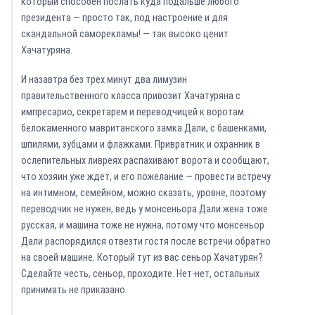
который способен послать куда подальше любого
президента — просто так, под настроение и для
скандальной саморекламы! — так высоко ценит
Хачатуряна.
И назавтра без трех минут два лимузин
правительственного класса привозит Хачатуряна с
импресарио, секретарем и переводчицей к воротам
белокаменного мавританского замка Дали, с башенками,
шпилями, зубцами и флажками. Привратник и охранник в
ослепительных ливреях распахивают ворота и сообщают,
что хозяин уже ждет, и его пожелание — провести встречу
на интимном, семейном, можно сказать, уровне, поэтому
переводчик не нужен, ведь у монсеньора Дали жена тоже
русская, и машина тоже не нужна, потому что монсеньор
Дали распорядился отвезти гостя после встречи обратно
на своей машине. Который тут из вас сеньор Хачатурян?
Сделайте честь, сеньор, проходите. Нет-нет, остальных
принимать не приказано.