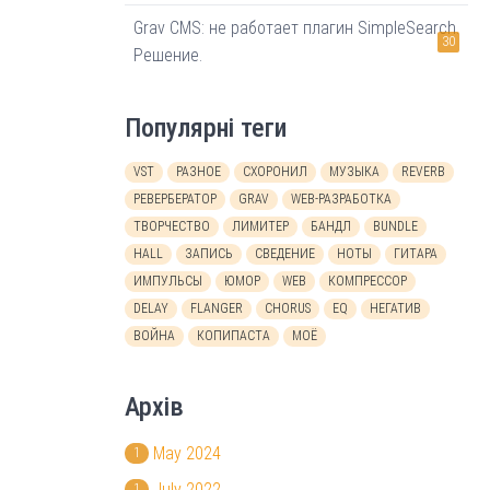
Grav CMS: не работает плагин SimpleSearch.
30
Решение.
Популярні теги
VST
РАЗНОЕ
СХОРОНИЛ
МУЗЫКА
REVERB
РЕВЕРБЕРАТОР
GRAV
WEB-РАЗРАБОТКА
ТВОРЧЕСТВО
ЛИМИТЕР
БАНДЛ
BUNDLE
HALL
ЗАПИСЬ
СВЕДЕНИЕ
НОТЫ
ГИТАРА
ИМПУЛЬСЫ
ЮМОР
WEB
КОМПРЕССОР
DELAY
FLANGER
CHORUS
EQ
НЕГАТИВ
ВОЙНА
КОПИПАСТА
МОЁ
Архів
May 2024
1
July 2022
1